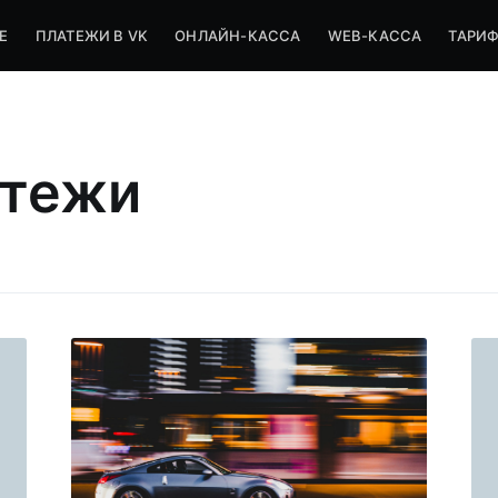
Е
ПЛАТЕЖИ В VK
ОНЛАЙН-КАССА
WEB-КАССА
ТАРИ
атежи