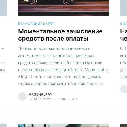
БАНКОВСКИЕ КАРТЫ
ОН
а
Моментальное зачисление
Н
средств после оплаты
ч
ых
Добавили возможность мгновенного
С 1
автоматического зачисления денежных
кот
все
средств на ваш расчетный счет сразу после
обя
ах.
оплаты покупателем картой Visa, Mastercard и
усл
Мир. В статье описали, что нужно сделать,
дол
чтобы воспользоваться этой возможностью.
ARSENALPAY
12 АПР. 2022
•
1 MIN READ