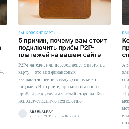
БАНКОВСКИЕ КАРТЫ
БА
5 причин, почему вам стоит
К
в
подключить приём P2P-
п
платежей на вашем сайте
с
P2P-платежи, или перевод денег с карты на
Ars
5».
карту, – это вид финансовых
эле
взаимоотношений между физическими
спо
лицами в Интернете, при котором они не
«Пр
прибегают к услугам третьей стороны. Кто
«Пр
использует данную технологию
мер
мот
ARSENALPAY
вид
23 ОКТ. 2015
•
3 MIN READ
поз