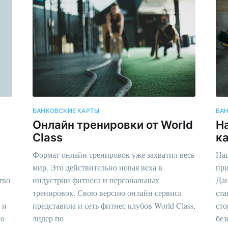
БАНКОВСКИЕ КАРТЫ
БА
Онлайн тренировки от World
Н
Class
к
Формат онлайн тренировок уже захватил весь
Нац
мир. Это действительно новая веха в
при
тво
индустрии фитнеса и персональных
Дан
тренировок. Свою версию онлайн сервиса
ста
 и
представила и сеть фитнес клубов World Class,
сто
но
лидер по
без