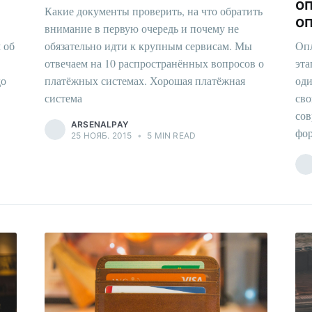
о
Какие документы проверить, на что обратить
о
внимание в первую очередь и почему не
 об
обязательно идти к крупным сервисам. Мы
Опл
отвечаем на 10 распространённых вопросов о
эта
до
платёжных системах. Хорошая платёжная
оди
система
сво
сов
ARSENALPAY
фор
25 НОЯБ. 2015
•
5 MIN READ