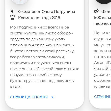
👩
📸
Косметолог Ольга Петрунина
Фото
🏆
500 кв. 
Косметолог года 2018
творчест
Мои подписчики со всего мира
Наши кл
смогли купить чек лист с обзором
студию ч
средств по домашнему уходу
могут ср
с помощью ArsenalPay. Нам очень
хотели п
быстро настроили email рассылку,
но почти
все работало автоматически,
ArsenalP
подписчики получали чек листы
без сайт
после оплаты. С кассой тоже отлично
удобно, 
получилось, спасибо моему
оформля
бухгалтеру за совет подключиться
клиенты 
к вам.
СТРАНИ
СТРАНИЦА ОПЛАТЫ