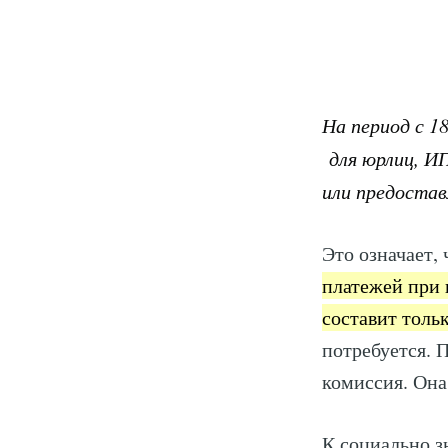
На период с 1
для юрлиц, И
или предостав
Это означает,
платежей при 
составит толь
потребуется. 
комиссия. Она
К социально з