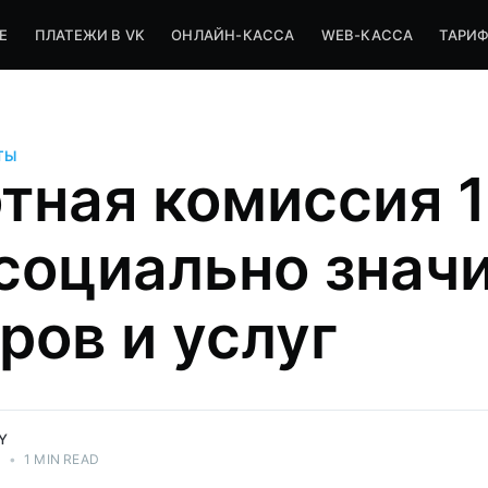
Е
ПЛАТЕЖИ В VK
ОНЛАЙН-КАССА
WEB-КАССА
ТАРИ
ТЫ
тная комиссия 
 социально знач
ров и услуг
Y
2
•
1 MIN READ