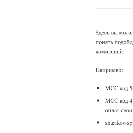
Здесь
вы может
понять подойд
комиссией.
Например:
MCC код 54
MCC код 4
оплат свои
sharikov-s