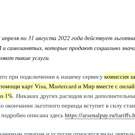
8 апреля по 31 августа 2022 года действует льготн
П и самозанятых, которые продают социально зна
ляют такие услуги.
 что при подключении к нашему сервису
комиссия з
помощи карт Visa, Mastercard и Мир вместе с онла
ко 1%
. Никаких других расходов или дополнительн
По окончании льготного периода вступит в силу ста
 подробно описана здесь
https://arsenalpay.ru/tariffs.
начимым товарам и услугам относятся виды деятель