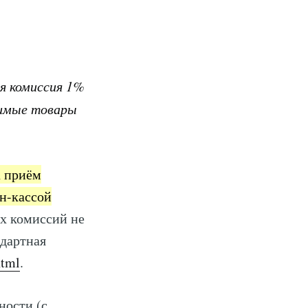
ая комиссия 1%
чимые товары
а приём
йн-кассой
ых комиссий не
ндартная
html
.
ности (с