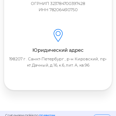
ОГРНИП 323784700397428
ИНН 782064610750
Юридический адрес
198207 г . Санкт-Петербург , р-н Кировский, пр-
кт Дачный, д.16, к.6, лит. А, кв.96
Сохраняем cookie по
правилам